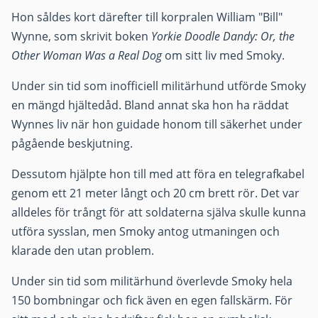
Hon såldes kort därefter till korpralen William "Bill"
Wynne, som skrivit boken
Yorkie Doodle Dandy: Or, the
Other Woman Was a Real Dog
om sitt liv med Smoky.
Under sin tid som inofficiell militärhund utförde Smoky
en mängd hjältedåd. Bland annat ska hon ha räddat
Wynnes liv när hon guidade honom till säkerhet under
pågående beskjutning.
Dessutom hjälpte hon till med att föra en telegrafkabel
genom ett 21 meter långt och 20 cm brett rör. Det var
alldeles för trångt för att soldaterna själva skulle kunna
utföra sysslan, men Smoky antog utmaningen och
klarade den utan problem.
Under sin tid som militärhund överlevde Smoky hela
150 bombningar och fick även en egen fallskärm. För