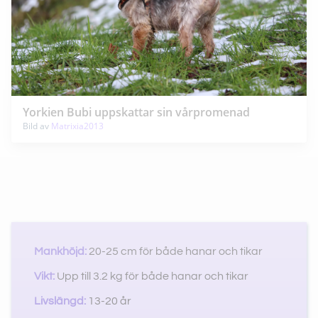
Yorkien Bubi uppskattar sin vårpromenad
Bild av
Matrixia2013
Mankhöjd:
20-25 cm för både hanar och tikar
Vikt:
Upp till 3.2 kg för både hanar och tikar
Livslängd:
13-20 år