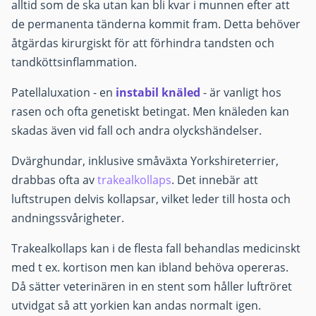
alltid som de ska utan kan bli kvar i munnen efter att
de permanenta tänderna kommit fram. Detta behöver
åtgärdas kirurgiskt för att förhindra tandsten och
tandköttsinflammation.
Patellaluxation - en
instabil knäled
- är vanligt hos
rasen och ofta genetiskt betingat. Men knäleden kan
skadas även vid fall och andra olyckshändelser.
Dvärghundar, inklusive småväxta Yorkshireterrier,
drabbas ofta av
trakealkollaps
. Det innebär att
luftstrupen delvis kollapsar, vilket leder till hosta och
andningssvårigheter.
Trakealkollaps kan i de flesta fall behandlas medicinskt
med t ex. kortison men kan ibland behöva opereras.
Då sätter veterinären in en stent som håller luftröret
utvidgat så att yorkien kan andas normalt igen.