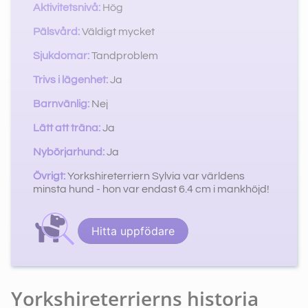
Aktivitetsnivå:
Hög
Pälsvård:
Väldigt mycket
Sjukdomar:
Tandproblem
Trivs i lägenhet:
Ja
Barnvänlig:
Nej
Lätt att träna:
Ja
Nybörjarhund:
Ja
Övrigt:
Yorkshireterriern Sylvia var världens
minsta hund - hon var endast 6.4 cm i mankhöjd!
Hitta uppfödare
Yorkshireterrierns historia