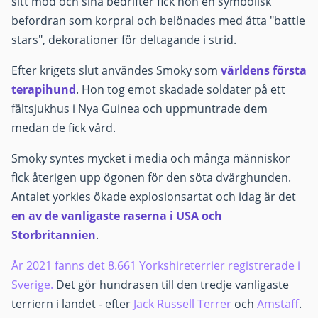
sitt mod och sina bedrifter fick hon en symbolisk
befordran som korpral och belönades med åtta "battle
stars", dekorationer för deltagande i strid.
Efter krigets slut användes Smoky som
världens första
terapihund
. Hon tog emot skadade soldater på ett
fältsjukhus i Nya Guinea och uppmuntrade dem
medan de fick vård.
Smoky syntes mycket i media och många människor
fick återigen upp ögonen för den söta dvärghunden.
Antalet yorkies ökade explosionsartat och idag är det
en av de vanligaste raserna i USA och
Storbritannien
.
År 2021 fanns det 8.661 Yorkshireterrier registrerade i
Sverige.
Det gör hundrasen till den tredje vanligaste
terriern i landet - efter
Jack Russell Terrer
och
Amstaff
.