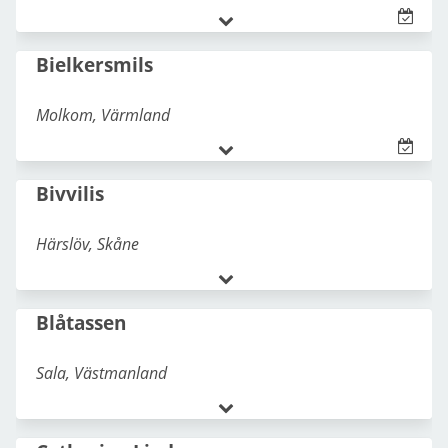
Samojedhund
070-819 76 03
Bielkersmils
jean_iq@hotmail.com
Molkom
,
Värmland
Samojedhund
070-744 18 73
Bivvilis
kent@atletosalba.se
Härslöv
,
Skåne
Samojedhund
,
Shikoku
070-040 52 67
Blåtassen
bielkersmil@gmail.com
Sala
,
Västmanland
Samojedhund
073-313 21 33