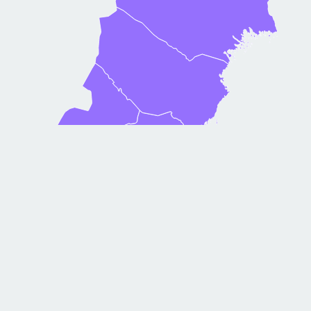
Samojedhund
073-083 22 16
Fjällblommans
deejasome@gmail.com
Kvicksund
,
Västmanland
+33 663-34 51 75
Japansk Spets
,
Samojedhund
fireonfiresamoyeds@gmail.com
Fjälltrollens
Uppsala
070-318 57 66
jennie74fo@hotmail.com
Samojedhund
Fläderblommans
Rimbo
,
Stockholm
Samojedhund