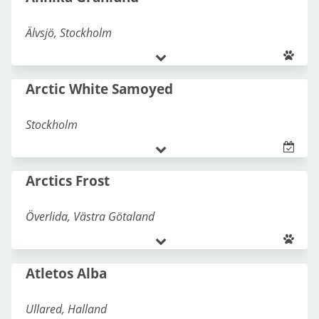
Älvsjö
,
Stockholm
Samojedhund
Arctic White Samoyed
Stockholm
070-370 13 37
08-647 13 37
Samojedhund
annika.granlund@telia.com
Arctics Frost
Överlida
,
Västra Götaland
Samojedhund
,
Dalmatiner
Atletos Alba
Ullared
,
Halland