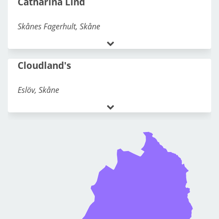
Catharina Lind
kennel@bivvilis.se
Skånes Fagerhult
,
Skåne
Samojedhund
072-280 45 99
Cloudland's
blatassens@gmail.com
Eslöv
,
Skåne
Shar Pei
,
Samojedhund
072-859 69 65
Deejasome
073-725 05 06
Samoyeds@Swedeshut.com
Södra Sandby
,
Skåne
Samojedhund
070-623 75 76
Fire On Fire
tinne@cloudlands.nu