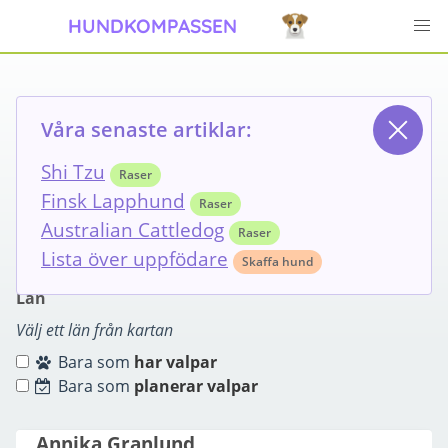
HUNDKOMPASSEN
Lista över hunduppfödare
Våra senaste artiklar:
Shi Tzu
Raser
Raser
Finsk Lapphund
Raser
Australian Cattledog
Raser
Lista över uppfödare
Samojedhund
Skaffa hund
Län
Välj ett län från kartan
Bara som
har valpar
Bara som
planerar valpar
Annika Granlund