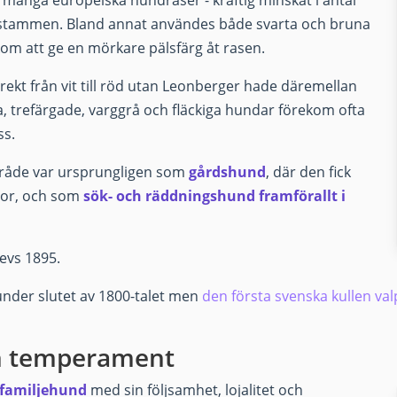
 många europeiska hundraser - kraftig minskat i antal
i stammen. Bland annat användes både svarta och bruna
m att ge en mörkare pälsfärg åt rasen.
direkt från vit till röd utan Leonberger hade däremellan
ta, trefärgade, varggrå och fläckiga hundar förekom ofta
ss.
åde var ursprungligen som
gårdshund
, där den fick
slor, och som
sök- och räddningshund framförallt i
evs 1895.
under slutet av 1800-talet men
den första svenska kullen va
ch temperament
 familjehund
med sin följsamhet, lojalitet och