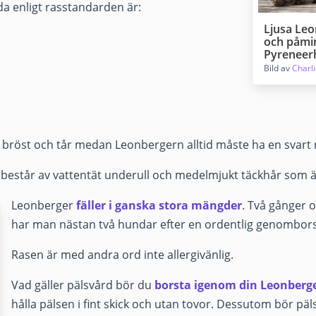
a enligt rasstandarden är:
Ljusa Leo
och påmi
Pyrenee
Bild av
Charli
 bröst och tår medan Leonbergern alltid måste ha en svart m
n består av vattentät underull och medelmjukt täckhår som är 
Leonberger
fäller i ganska stora mängder
. Två gånger 
har man nästan två hundar efter en ordentlig genombors
Rasen är med andra ord inte allergivänlig.
Vad gäller pälsvård bör du
borsta igenom din Leonberge
hålla pälsen i fint skick och utan tovor. Dessutom bör p