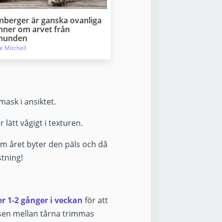
nberger är ganska ovanliga
nner om arvet från
rhunden
e Mitchell
ask i ansiktet.
lätt vågigt i texturen.
om året byter den päls och då
tning!
r 1-2 gånger i veckan
för att
älsen mellan tårna trimmas