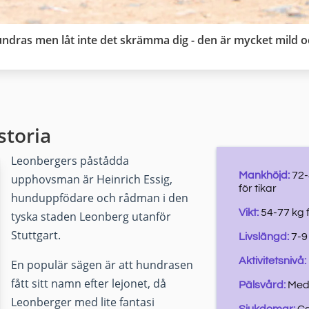
dras men låt inte det skrämma dig - den är mycket mild och
storia
Leonbergers påstådda
Mankhöjd:
72-
upphovsman är Heinrich Essig,
för tikar
hunduppfödare och rådman i den
Vikt:
54-77 kg f
tyska staden Leonberg utanför
Stuttgart.
Livslängd:
7-9
Aktivitetsnivå:
En populär sägen är att hundrasen
fått sitt namn efter lejonet, då
Pälsvård:
Med
Leonberger med lite fantasi