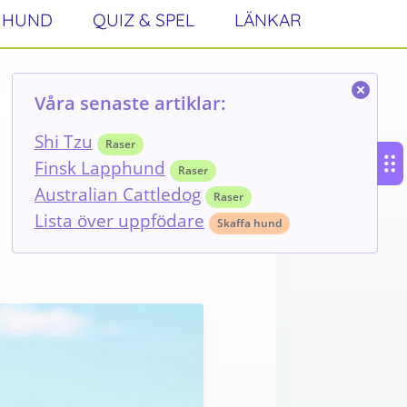
 HUND
QUIZ & SPEL
LÄNKAR
Våra senaste artiklar:
Shi Tzu
Raser
Finsk Lapphund
Dela
Twittra
Raser
Australian Cattledog
Raser
Lista över uppfödare
Skaffa hund