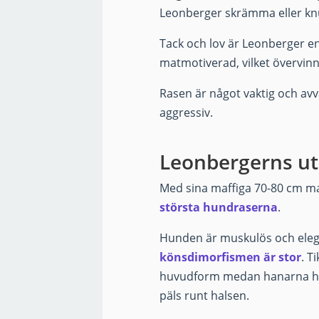
Leonberger skrämma eller kn
Tack och lov är Leonberger e
matmotiverad, vilket övervinn
Rasen är något vaktig och av
aggressiv.
Leonbergerns u
Med sina maffiga 70-80 cm 
största hundraserna
.
Hunden är muskulös och elegan
könsdimorfismen är stor
. T
huvudform medan hanarna har 
päls runt halsen.