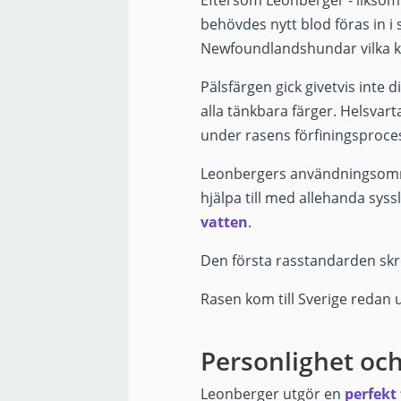
Eftersom Leonberger - liksom
behövdes nytt blod föras in 
Newfoundlandshundar vilka ko
Pälsfärgen gick givetvis inte 
alla tänkbara färger. Helsvar
under rasens förfiningsproce
Leonbergers användningsomr
hjälpa till med allehanda sys
vatten
.
Den första rasstandarden skr
Rasen kom till Sverige redan 
Personlighet o
Leonberger utgör en
perfekt