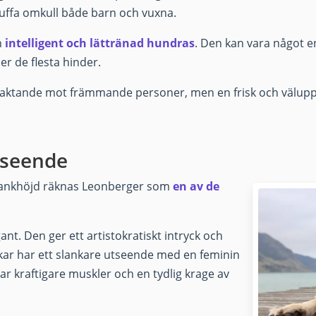
uffa omkull både barn och vuxna.
n
intelligent och lättränad hundras
. Den kan vara något e
er de flesta hinder.
vaktande mot främmande personer, men en frisk och välupp
tseende
mankhöjd räknas Leonberger som
en av de
t. Den ger ett artistokratiskt intryck och
ikar har ett slankare utseende med en feminin
kraftigare muskler och en tydlig krage av