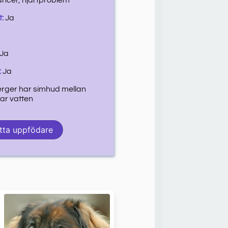
ncer, hjärtproblem
t:
Ja
a
Ja
:
Ja
rger har simhud mellan
ar vatten
tta uppfödare