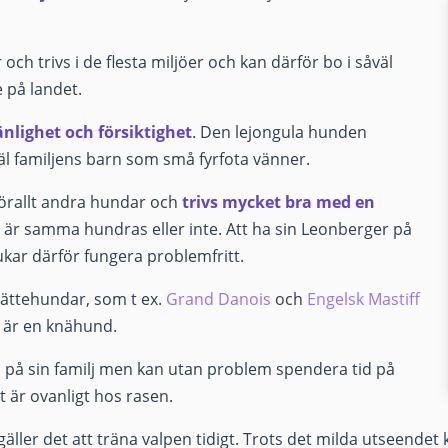
och trivs i de flesta miljöer och kan därför bo i såväl
 på landet.
änlighet och försiktighet
. Den lejongula hunden
 familjens barn som små fyrfota vänner.
förallt andra hundar och
trivs mycket bra med en
är samma hundras eller inte. Att ha sin Leonberger på
kar därför fungera problemfritt.
 jättehundar, som t ex.
Grand Danois
och
Engelsk Mastiff
n är en knähund.
l på sin familj men kan utan problem spendera tid på
 är ovanligt hos rasen.
äller det att träna valpen tidigt. Trots det milda utseendet