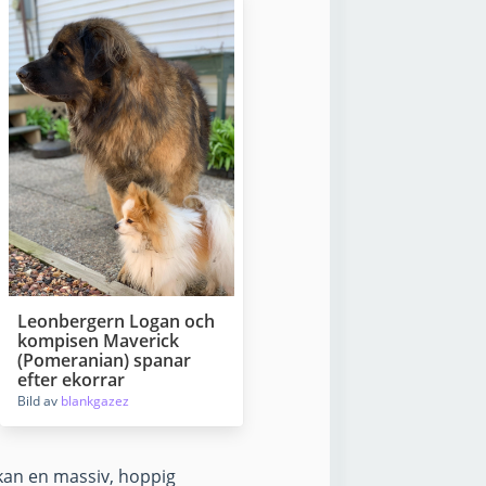
Leonbergern Logan och
kompisen Maverick
(Pomeranian) spanar
efter ekorrar
Bild av
blankgazez
 kan en massiv, hoppig