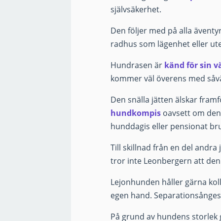
självsäkerhet.
Den följer med på alla äventyr 
radhus som lägenhet eller ute
Hundrasen är
känd för sin v
kommer väl överens med såväl
Den snälla jätten älskar fram
hundkompis
oavsett om den 
hunddagis eller pensionat bru
Till skillnad från en del andra
tror inte Leonbergern att de
Lejonhunden håller gärna kol
egen hand. Separationsångest
På grund av hundens storlek g