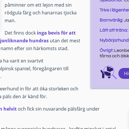
Sjukdomar:
Ca
påminner om ett lejon med sin
Trivs i lägenhe
rödgula färg och hanarnas tjocka
man.
Barnvänlig:
J
Lätt att träna:
Det finns dock
inga bevis för att
lejonliknande hundras
utan det mest
Nybörjarhund
tt namn efter sin härkomsts stad.
Övrigt:
Leonbe
tårna och älsk
 ha varit en svartvit
lpinsk spaniel, föregångaren till
Hi
d
.
erhund in för att öka storleken och
 päls den är känd för.
n helvit
och fick sin nuvarande pälsfärg under