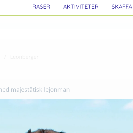
RASER
AKTIVITETER
SKAFFA
Leonberger
med majestätisk lejonman