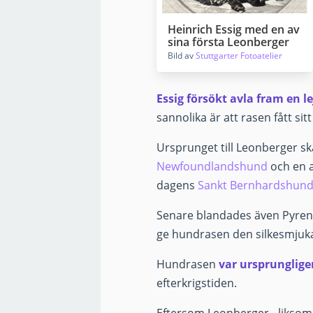
Heinrich Essig med en av
sina första Leonberger
Bild av
Stuttgarter Fotoatelier
Essig försökt avla fram en 
sannolika är att rasen fått si
Ursprunget till Leonberger ska
Newfoundlandshund
och en a
dagens
Sankt Bernhardshun
Senare blandades även Pyrene
ge hundrasen den silkesmjuka
Hundrasen
var ursprunglige
efterkrigstiden.